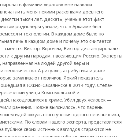
итировать фамилии «врагов» мне назвали
 впечатлить меня некими раскопками древнего
 десятки тысяч лет. Дескать, ученые этот факт
риотам родноверы узнали, что в Аркаиме был
ремесел и технологии. В каждом доме было по
льная печь в каждом доме и почему это считается
, – смеется Виктор. Впрочем, Виктор дистанцировался
мости к другим народам, населяющим Россию. Эксперты
, направленная на людей другой веры и
и неоязычества. А ритуалы, атрибутика и даже
торые заманивают новичков. Яркий показатель
зошедшая в Южно-Сахалинске в 2014 году. Степан
пересечении улицы Комсомольской и
юдей, находившихся в храме. Убил двух человек —
чили ранения. Позже выяснилось, что парень
иянием идей оккультного учения одного неоязычника,
мистскими. По словам нашего эксперта, представителя
а публике своих истинных взглядов стараются не
приверженность здоровому образу жизни, отказу от