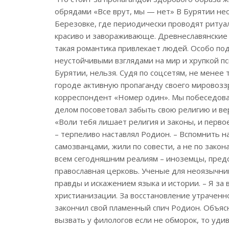
обрядами «Все врут, мы — нет» В Бурятии не
Березовке, где периодически проводят ритуа
красиво и завораживающе. Древнеславянские 
такая романтика привлекает людей. Особо п
неустойчивыми взглядами на мир и хрупкой пс
Бурятии, нельзя. Судя по соцсетям, не менее
городе активную пропаганду своего мировозз
корреспондент «Номер один». Мы побеседова
делом посоветовал забыть свою религию и веру
«Воли тебя лишает религия и законы, и первое
– терпеливо наставлял Родион. – Вспомнить н
самозванцами, жили по совести, а не по зако
всем сегодняшним реалиям – иноземцы, предс
православная церковь. Ученые для неоязычни
правды и искажением языка и истории. – Я за
христианизации. За восстановление утраченно
закончил свой пламенный спич Родион. Объяс
вызвать у филологов если не обморок, то уд