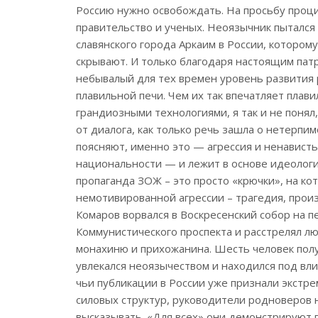
Россию нужно освобождать. На просьбу проц
правительство и ученых. Неоязычник пытался
славянского города Аркаим в России, которому
скрывают. И только благодаря настоящим пат
небывалый для тех времен уровень развития 
плавильной печи. Чем их так впечатляет плави
грандиозными технологиями, я так и не понял
от диалога, как только речь зашла о нетерпи
поясняют, именно это — агрессия и ненависть
национальности — и лежит в основе идеологи
пропаганда ЗОЖ – это просто «крючки», на ко
немотивированной агрессии – трагедия, прои
Комаров ворвался в Воскресенский собор на 
Коммунистического проспекта и расстрелял л
монахиню и прихожанина. Шесть человек полу
увлекался неоязычеством и находился под вл
чьи публикации в России уже признали экстре
силовых структур, руководители родноверов н
высказывать. «Для всех» они демонстрируют 