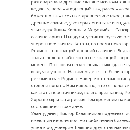
разговаривали древние славяне исключительн
ведают», вера – «ведающий Ра», расея – «сеян
божество Ра – все-таки древнеегипетское, нам
древние славяне, у которых египтяне и индус
язык «угробили» Кирилл и Мефодий». – Санск
славяно-ариев. И индусы, услышав русскую реч
уверен неоязычник. Кстати, во время некотор
Родион – настоящий древний славянин. Ведь 
только человек, абсолютно не знающий совр
момент. По словам неоязычника, никогда не су
выдумки ученых. На самом деле это были втор
резюмировал Родион. Наверняка, пламенные 
степени понять. Нам известно, что он челове
как стать неоязычником, по его признанию, Ро
Хорошо скрытая агрессия Тем временем на к
состоявшиеся граждане.
Улан-удэнец Виктор Калашников поделился ис
имеющий небольшой, но прибыльный бизнес, 
ушел в родноверие. Бывший друг стал навязыв