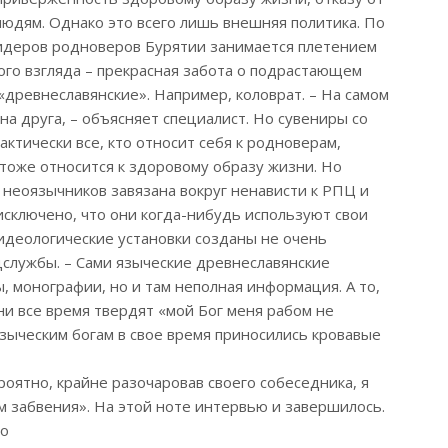
людям. Однако это всего лишь внешняя политика. По
идеров родноверов Бурятии занимается плетением
ого взгляда – прекрасная забота о подрастающем
 «древнеславянские». Например, коловрат. – На самом
на друга, – объясняет специалист. Но сувениры со
актически все, кто относит себя к родноверам,
 тоже относится к здоровому образу жизни. Но
 неоязычников завязана вокруг ненависти к РПЦ и
исключено, что они когда-нибудь используют свои
идеологические установки созданы не очень
службы. – Сами языческие древнеславянские
ы, монографии, но и там неполная информация. А то,
ни все время твердят «мой Бог меня рабом не
языческим богам в свое время приносились кровавые
роятно, крайне разочаровав своего собеседника, я
 забвения». На этой ноте интервью и завершилось.
to