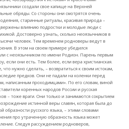
оязычники создали свое капище на Верхней
льные обряды. Со стороны они смотрятся очень
одеяния, старинные ритуалы, красивая природа –
одвержены влиянию подростки и молодые люди с
ихикой. Достоверно узнать, сколько неоязычников в
 тысячи человек. Тем временем родноверы ведут в
рения. В этом на своем примере убедился
ли с неоязычником по имени Родион. Парень первым
, если они есть. Тем более, если вера христианская.
, что нужно сделать, – возвратиться к своим истокам,
аследие предков. Они не падали на коленки перед
нам, написанным проходимцами». По его словам, виной
тавители коренных народов России и русская
ков – тоже враги. Они только и занимаются сокрытием
 возрождение истинной веры славян, которая была до
й образности русского языка, – этими словами
нения про утраченную образность языка может
ивление. Следуя рассуждением родноверов,