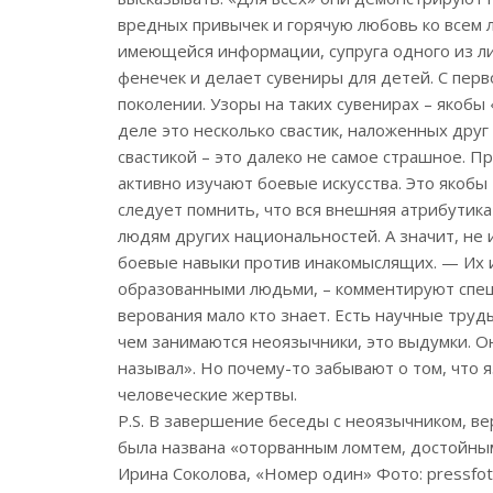
вредных привычек и горячую любовь ко всем 
имеющейся информации, супруга одного из л
фенечек и делает сувениры для детей. С перв
поколении. Узоры на таких сувенирах – якобы
деле это несколько свастик, наложенных друг 
свастикой – это далеко не самое страшное. Пр
активно изучают боевые искусства. Это якобы
следует помнить, что вся внешняя атрибутика
людям других национальностей. А значит, не 
боевые навыки против инакомыслящих. — Их 
образованными людьми, – комментируют спец
верования мало кто знает. Есть научные труд
чем занимаются неоязычники, это выдумки. О
называл». Но почему-то забывают о том, что 
человеческие жертвы.
P.S. В завершение беседы с неоязычником, ве
была названа «оторванным ломтем, достойным
Ирина Соколова, «Номер один» Фото: pressfo