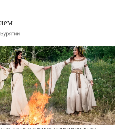
ием
 Бурятии
жизни, «возвращения к истокам» и красочными