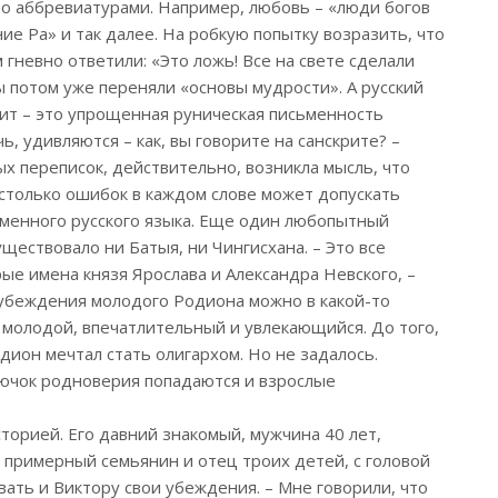
о аббревиатурами. Например, любовь – «люди богов
ие Ра» и так далее. На робкую попытку возразить, что
 гневно ответили: «Это ложь! Все на свете сделали
ы потом уже переняли «основы мудрости». А русский
рит – это упрощенная руническая письменность
ь, удивляются – как, вы говорите на санскрите? –
ых переписок, действительно, возникла мысль, что
столько ошибок в каждом слове может допускать
еменного русского языка. Еще один любопытный
ществовало ни Батыя, ни Чингисхана. – Это все
ые имена князя Ярослава и Александра Невского, –
убеждения молодого Родиона можно в какой-то
к молодой, впечатлительный и увлекающийся. До того,
дион мечтал стать олигархом. Но не задалось.
рючок родноверия попадаются и взрослые
торией. Его давний знакомый, мужчина 40 лет,
примерный семьянин и отец троих детей, с головой
ать и Виктору свои убеждения. – Мне говорили, что