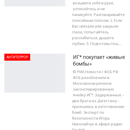
возьмите себя в руки,
успокойтесь и не
паникуйте. Разговаривайте
спокойным голосом. 2. Если
Вас связали или закрыли
глаза, попытайтесь
расслабиться, дышите
глубже. 3. Подготовьтесь…
ИГ* покупает «живые
АНТИТЕРРОР
бомбы»
© РИА Новости / ФСБ РФ
ФСБ разоблачила в
Московском регионе
законспирированную
ячейку ИГ*. Задержанные –
два брата из Дагестана –
признались в изготовлении
бомб. Эксперт по
безопасности Игорь
Николайчук в эфире радио
Sputnik…