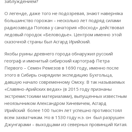
заблуждением?
О легенде, даже того не подозревая, знают наверняка
большинство горожан – несколько лет подряд силами
радиозавода Попова у санатория «Восход» действовал
ледовый городок «Беловодье». Центром именно этой
сказочной страны был Асгард Ирийский.
Якобы руины древнего города обнаружил русский
географ и именитый сибирский картограф Петра
Первого – Семен Ремезов в 1690 году, именно после
этого в Сибирь снарядили экспедицию Бухгольца,
давшую начало современному Омску. В так называемых
«Славяно-Арийских ведах» (в 2015 году признаны
экстремистскими материалами), выпущенных известным
неоязычником Александром Хиневичем, Асгард
Ирийский более 100 тысяч лет успешно противостоял
всем захватчикам. Но в 1530 году н.э. он был разрушен
Джунгарами – выходцами из северных провинций Китая.