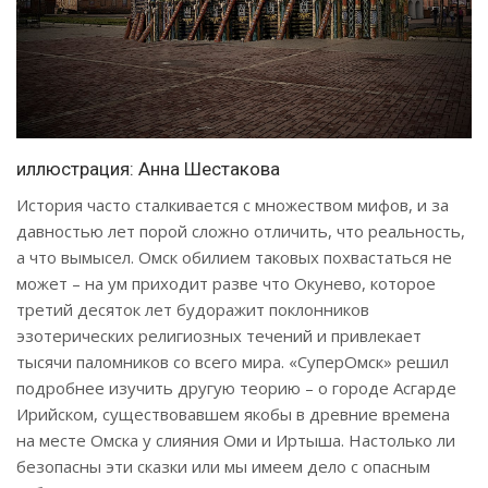
иллюстрация: Анна Шестакова
История часто сталкивается с множеством мифов, и за
давностью лет порой сложно отличить, что реальность,
а что вымысел. Омск обилием таковых похвастаться не
может – на ум приходит разве что Окунево, которое
третий десяток лет будоражит поклонников
эзотерических религиозных течений и привлекает
тысячи паломников со всего мира. «СуперОмск» решил
подробнее изучить другую теорию – о городе Асгарде
Ирийском, существовавшем якобы в древние времена
на месте Омска у слияния Оми и Иртыша. Настолько ли
безопасны эти сказки или мы имеем дело с опасным