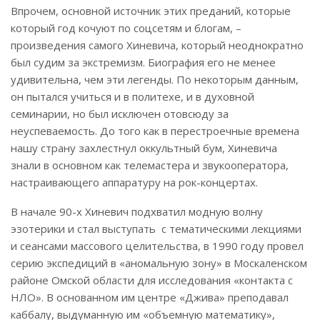
Впрочем, основной источник этих преданий, которые
который год кочуют по соцсетям и блогам, –
произведения самого Хиневича, который неоднократно
был судим за экстремизм. Биография его не менее
удивительна, чем эти легенды. По некоторым данным,
он пытался учиться и в политехе, и в духовной
семинарии, но был исключен отовсюду за
неуспеваемость. До того как в перестроечные времена
нашу страну захлестнул оккультный бум, Хиневича
знали в основном как телемастера и звукооператора,
настраивающего аппаратуру на рок-концертах.
В начале 90-х Хиневич подхватил модную волну
эзотерики и стал выступать с тематическими лекциями
и сеансами массового целительства, в 1990 году провел
серию экспедиций в «аномальную зону» в Москаленском
районе Омской области для исследования «контакта с
НЛО». В основанном им центре «Джива» преподавал
каббалу, выдуманную им «объемную математику»,