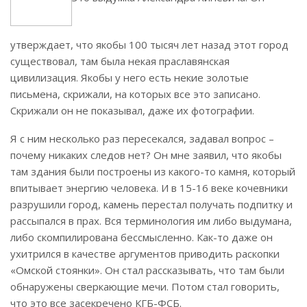
утверждает, что якобы 100 тысяч лет назад этот город
существовал, там была некая праславянская
цивилизация. Якобы у него есть некие золотые
письмена, скрижали, на которых все это записано.
Скрижали он не показывал, даже их фотографии.
Я с ним несколько раз пересекался, задавал вопрос –
почему никаких следов нет? Он мне заявил, что якобы
там здания были построены из какого-то камня, который
впитывает энергию человека. И в 15-16 веке кочевники
разрушили город, камень перестал получать подпитку и
рассыпался в прах. Вся терминология им либо выдумана,
либо скомпилирована бессмысленно. Как-то даже он
ухитрился в качестве аргументов приводить раскопки
«Омской стоянки». Он стал рассказывать, что там были
обнаружены сверкающие мечи. Потом стал говорить,
что это все засекречено КГБ-ФСБ.