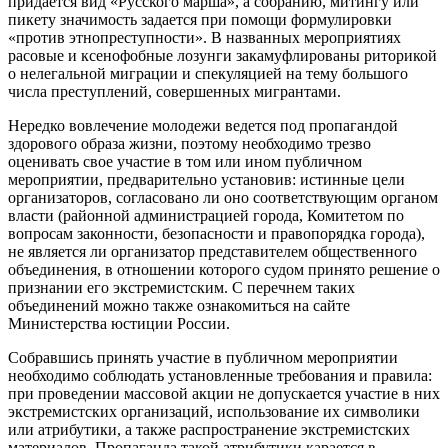
придается вид «Русского марша», а собранию, митингу или
пикету значимость задается при помощи формулировки
«против этнопреступности». В названных мероприятиях
расовые и ксенофобные лозунги закамуфлированы риторикой
о нелегальной миграции и спекуляцией на тему большого
числа преступлений, совершенных мигрантами.
Нередко вовлечение молодежи ведется под пропагандой
здорового образа жизни, поэтому необходимо трезво
оценивать свое участие в том или ином публичном
мероприятии, предварительно установив: истинные цели
организаторов, согласовано ли оно соответствующим органом
власти (районной администрацией города, Комитетом по
вопросам законности, безопасности и правопорядка города),
не является ли организатор представителем общественного
объединения, в отношении которого судом принято решение о
признании его экстремистским. С перечнем таких
объединений можно также ознакомиться на сайте
Министерства юстиции России.
Собравшись принять участие в публичном мероприятии
необходимо соблюдать установленные требования и правила:
при проведении массовой акции не допускается участие в них
экстремистских организаций, использование их символики
или атрибутики, а также распространение экстремистских
материалов. Пропаганда такой атрибутики карается в