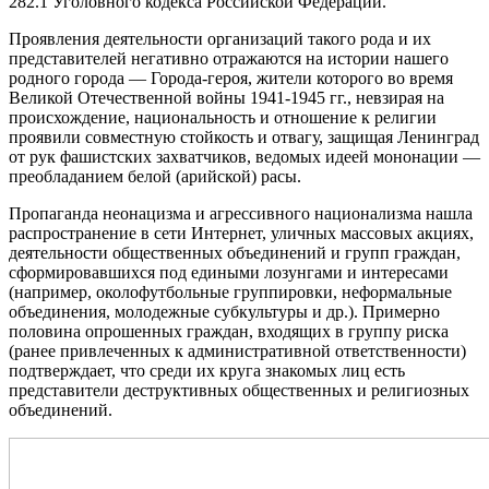
282.1 Уголовного кодекса Российской Федерации.
Проявления деятельности организаций такого рода и их
представителей негативно отражаются на истории нашего
родного города — Города-героя, жители которого во время
Великой Отечественной войны 1941-1945 гг., невзирая на
происхождение, национальность и отношение к религии
проявили совместную стойкость и отвагу, защищая Ленинград
от рук фашистских захватчиков, ведомых идеей мононации —
преобладанием белой (арийской) расы.
Пропаганда неонацизма и агрессивного национализма нашла
распространение в сети Интернет, уличных массовых акциях,
деятельности общественных объединений и групп граждан,
сформировавшихся под едиными лозунгами и интересами
(например, околофутбольные группировки, неформальные
объединения, молодежные субкультуры и др.). Примерно
половина опрошенных граждан, входящих в группу риска
(ранее привлеченных к административной ответственности)
подтверждает, что среди их круга знакомых лиц есть
представители деструктивных общественных и религиозных
объединений.