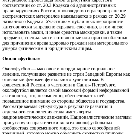
соответствии со ст. 20.3 Кодекса об административных
правонарушениях России, производство и распространение
экстремистских материалов наказывается в рамках ст. 20.29
названного Кодекса. Участникам публичных мероприятий
категорически запрещено скрывать свое лицо, в том числе
использовать маски, и иные средства маскировки, а также
предметы, специально изготовленные или приспособленные
для причинения вреда здоровью граждан или материального
ущерба физическим и юридическим лицам.
Около «футбола»
Околофутбол — массовое и неординарное социальное
явление, получившее развитие из стран Западной Европы как
отдельный феномен футбольного хулиганизма. В
современной России, в частности в Санкт- Петербурге,
околофутбол является самой массовой формой неформальной
активности, что, несомненно, обеспечивает к ней
повышенное внимание со стороны общества и государства.
Рассматриваемая субкультура в результате развития и
отдельного становления стала иметь черты
националистических движений. Националистические взгляды
присутствуют практически во всех околофутбольных
сообществах современного мира, это стало своеобразной
традицией, которую можно объяснить схожестью природы