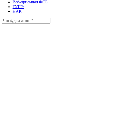
Веб-приемная ФСБ
ГУПЭ
НАК