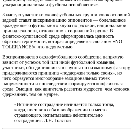
ультранационализма и футбольного «боления».
Зачастую участники околофутбольных группировок основной
задачей ставят дискриминацию оппонентов — болельщиков
враждующего футбольного клуба по расовой, национальной
принадлежности, отношению к социальной группе. В
фанатско-хулиганской среде сформировалась ценность
обратная терпимости, которая определяется слоганом «NO
TOLERANCE!», что недопустимо.
Воспроизводство околофутбольного сообщества напрямую
зависит от успехов той или иной футбольной команды,
участники, объединившиеся в группы по названному фактору,
придерживаются принципа «поддержки только своих», из
чего образуется многообразие эмоциональных точек
напряженности и впоследствии формируется конфликтная
среда. Эмоции, как двигатель развития мудрости, чем человек
сдержанней, тем он мудрее.
«Истинное сострадание начинается только тогда,
когда, поставив себя в воображении на место
страдающего, испытываешь действительно
сострадание». Л.Н. Толстой