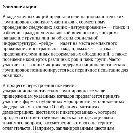
Уличные акции
В ходе уличных акций представители националистических
группировок склоняют участников к совместному
проведению следующих акций: «патрулирование» — поиск и
избиение граждан «неславянской внешности», «погром» —
нападение группы лиц на объекты социальной
инфраструктуры, «рейд» — налет на места компактного
проживания иностранных граждан, «махач» — драка с
представителями иных неформальных объединений, а также
посещение концертов различных рок и панк групп. Часто
участие в названных акциях лидерами националистических
группировок позиционируется как первичное испытание для
новичков.
В процессе перестроения поведения
ультранационалистических группировок все чаще
приверженцам указанных взглядов предлагается принять
участие в формах публичных мероприятий, установленных
Федеральным законом «О собраниях, митингах,
демонстрациях, шествиях и пикетированиях», которым
придается соответствующая окраска в виде социально-
значимого вопроса, рассмотрение которого не терпит
отлагательств. Например, запланированным шествиям