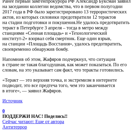
Ранее первый замгенпрокурора РФ Александр Буксман заявил
на заседании коллегии ведомства, что в первом полугодии
2017 года в РФ было зарегистрировано 13 террористических
актов, из которых силовики предотвратили 12 терактов
на стадии подготовки и покушения.Не удалось предотвратить
теракт в Петербурге 3 апреля – тогда в метро между
станциями «Сенная площадь» и «Технологический
институт-2» взорвал себя смертник. Еще один взрыв,
на станции «Площадь Восстания», удалось предотвратить,
своевременно обнаружив бомбу.
Напомнив об этом, Жафяров подчеркнул, что ситуация
в стране не такая благодушная, как может показаться. По его
словам, на это указывает сам факт, что теракты готовились.
«Теракт — это верхняя точка, и экстремизм в интернете
подводит, это все предтеча того, чем это заканчивается
в итоге», — заявил Жафяров.
Источник
0
ПОДДЕРЖИ НАС! Поделись!!
Сейчас читают:
Еще от автора
Антитеррор