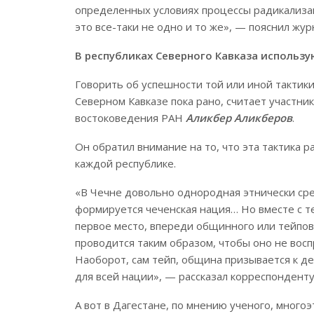
определенных условиях процессы радикализа
это все-таки не одно и то же», — пояснил жур
В республиках Северного Кавказа использ
Говорить об успешности той или иной тактик
Северном Кавказе пока рано, считает участни
востоковедения РАН
Аликбер Аликберов
.
Он обратил внимание на то, что эта тактика 
каждой республике.
«В Чечне довольно однородная этнически сре
формируется чеченская нация… Но вместе с т
первое место, впереди общинного или тейпов
проводится таким образом, чтобы оно не восп
Наоборот, сам тейп, община призывается к д
для всей нации», — рассказал корреспонденту
А вот в Дагестане, по мнению ученого, мног