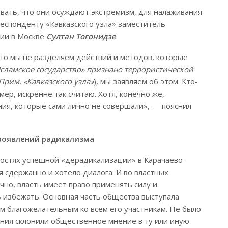
вать, что они осуждают экстремизм, для налаживания
респонденту «Кавказского узла» заместитель
сии в Москве
Султан Тогонидзе
.
что мы не разделяем действий и методов, которые
сламское государство» признано террористической
Прим. «Кавказского узла»
), мы заявляем об этом. Кто-
мер, искренне так считаю. Хотя, конечно же,
ия, которые сами лично не совершали», — пояснил
проявлений радикализма
ностях успешной «дерадикализации» в Карачаево-
 сдержанно и хотело диалога. И во властных
чно, власть имеет право применять силу и
 избежать. Основная часть общества выступала
м благожелательным ко всем его участникам. Не было
ения склонили общественное мнение в ту или иную