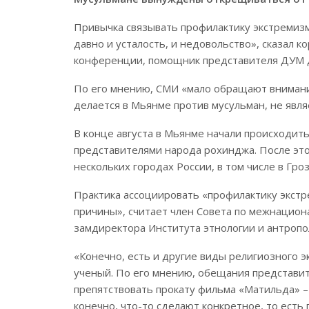
Привычка связывать профилактику экстремизм
давно и усталость, и недовольство», сказал к
конференции, помощник представителя ДУМ 
По его мнению, СМИ «мало обращают внимания
делается в Мьянме против мусульман, не явл
В конце августа в Мьянме начали происходи
представителями народа рохинджа. После эт
нескольких городах России, в том числе в Гро
Практика ассоциировать «профилактику экст
причины», считает член Совета по межнацио
замдиректора Института этнологии и антроп
«Конечно, есть и другие виды религиозного э
ученый. По его мнению, обещания представит
препятствовать прокату фильма «Матильда» – э
конечно, что-то сделают конкретное, то есть