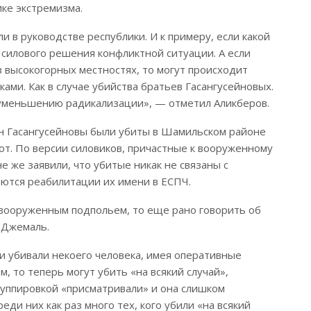
ке экстремизма.
и в руководстве республики. И к примеру, если какой
ь силового решения конфликтной ситуации. А если
 в высокогорных местностях, то могут происходит
ками. Как в случае убийства братьев Гасангусейновых.
уменьшению радикализации», — отметил Аликберов.
ейн Гасангусейновы были убиты в Шамильском районе
кот. По версии силовиков, причастные к вооруженному
 же заявили, что убитые никак не связаны с
ются реабилитации их имени в ЕСПЧ.
 вооруженным подпольем, то еще рано говорить об
 Джемаль.
ки убивали некоего человека, имея оперативные
м, то теперь могут убить «на всякий случай»,
группировкой «присматривали» и она слишком
еди них как раз много тех, кого убили «на всякий