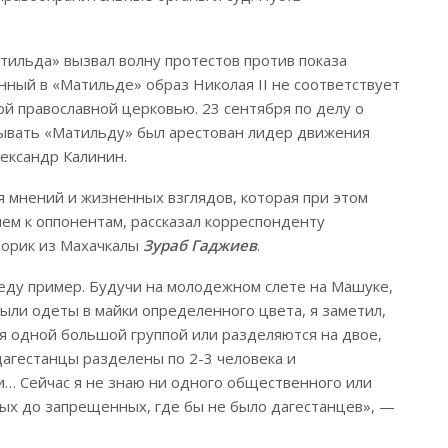
ильда» вызвал волну протестов против показа
анный в «Матильде» образ Николая II не соответствует
й православной церковью. 23 сентября по делу о
ывать «Матильду» был арестован лидер движения
лександр Калинин.
я мнений и жизненных взглядов, которая при этом
м к оппонентам, рассказал корреспонденту
сторик из Махачкалы
Зураб Гаджиев
.
еду пример. Будучи на молодежном слете на Машуке,
ыли одеты в майки определенного цвета, я заметил,
я одной большой группой или разделяются на двое,
агестанцы разделены по 2-3 человека и
… Сейчас я не знаю ни одного общественного или
ых до запрещенных, где бы не было дагестанцев», —