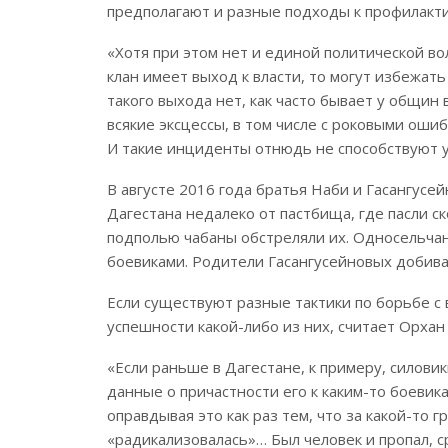
предполагают и разные подходы к профилакти
«Хотя при этом нет и единой политической вол
клан имеет выход к власти, то могут избежат
такого выхода нет, как часто бывает у общин
всякие эксцессы, в том числе с роковыми ошиб
И такие инциденты отнюдь не способствуют 
В августе 2016 года братья Наби и Гасангус
Дагестана недалеко от пастбища, где пасли с
подполью чабаны обстреляли их. Односельчане
боевиками. Родители Гасангусейновых добива
Если существуют разные тактики по борьбе с
успешности какой-либо из них, считает Орхан
«Если раньше в Дагестане, к примеру, силови
данные о причастности его к каким-то боевика
оправдывая это как раз тем, что за какой-то 
«радикализовалась»… Был человек и пропал, ср