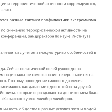
ции и террористической активности коррелируются,
налист.
уются разные тактики профилактики экстремизма
и по снижению террористической активности на
к конференции, замдиректора по науке Института
различается с учетом этнокультурных особенностей в
да. Сейчас политической волей руководства
ем национальное самосознание теперь ставится на
ого. Поэтому проведение силового давления
ринималось как давление одного тейпа на другой.
ействиям, которые оправдываются достижением блага
 «Кавказского узла» Аликбер Аликберов.
оэтничность общества и разные условия жизни людей