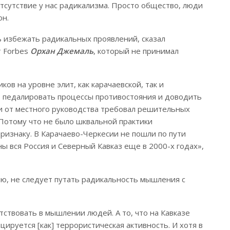
тсутствие у нас радикализма. Просто общество, люди
он.
 избежать радикальных проявлений, сказал
т Forbes
Орхан Джемаль
, который не принимал
ков на уровне элит, как карачаевской, так и
ит педалировать процессы противостояния и доводить
 и от местного руководства требовал решительных
 Потому что не было шквальной практики
изнаку. В Карачаево-Черкесии не пошли по пути
ы вся Россия и Северный Кавказ еще в 2000-х годах»,
ию, не следует путать радикальность мышления с
ствовать в мышлении людей. А то, что на Кавказе
ируется [как] террористическая активность. И хотя в