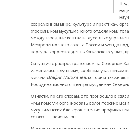
В зд
наци
науч
современном мире: культура и практика», ор
(преемником мусульманского отдела комитета
международные контакты духовных управлен
Межрелигиозного совета России и Фонда подд
передал корреспондент «Кавказского узла», 
Ситуация с распространением на Северном Ка
изменилась к лучшему, сообщил участникам
миссии
Шафиг Пшихачев
, который также яв
Координационного центра мусульман Северног
Отчасти, по его словам, это произошло в свя
«Мы помогли организовать волонтерские цент
мусульманских блогеров с целью профилактик
сетях», — пояснил он.
Мусульмане вынуждены открещиваться от