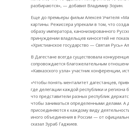
разбираются», — добавил Владимир Зорин.
Еще до премьеры фильм Алексея Учителя «Мат
картины. Режиссера упрекали в том, что созд
образу императора, канонизированного Русско
принуждении владельцев киносетей не показ
«Христианское государство — Святая Русь» А
В Дагестане всегда существовала конкуренци
сопровождается благожелательным отношение
«Кавказского узла» участник конференции, и
«Чтобы понять менталитет дагестанцев, прив
где делегации каждой республики и региона б
что представители разных республик держатс
чтобы заниматься определенными делами. А д
присоединяются к каждому виду деятельности
иного объединения в России — от официальн
сказал Зураб Гаджиев.