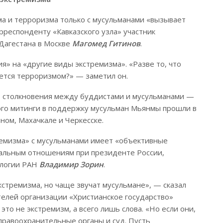
а и терроризма только с мусульманами «вызывает
орреспонденту «Кавказского узла» участник
Дагестана в Москве
Магомед Гитинов
.
» на «другие виды экстремизма». «Разве то, что
яется терроризмом?» — заметил он.
ть столкновения между буддистами и мусульманами —
ого митинги в поддержку мусульман Мьянмы прошли в
зном, Махачкале и Черкесске.
ремизма» с мусульманами имеет «объективные
нальным отношениям при президенте России,
ологии РАН
Владимир Зорин
.
кстремизма, но чаще звучат мусульмане», — сказал
елей организации «Христианское государство»
то не экстремизм, а всего лишь слова. «Но если они,
 правоохранительные органы и суд. Пусть