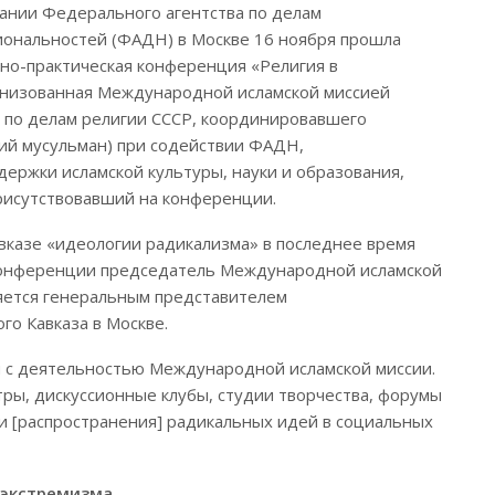
ании Федерального агентства по делам
ональностей (ФАДН) в Москве 16 ноября прошла
но-практическая конференция «Религия в
ганизованная Международной исламской миссией
 по делам религии СССР, координировавшего
ий мусульман) при содействии ФАДН,
ержки исламской культуры, науки и образования,
присутствовавший на конференции.
вказе «идеологии радикализма» в последнее время
 конференции председатель Международной исламской
ляется генеральным представителем
о Кавказа в Москве.
зи с деятельностью Международной исламской миссии.
ры, дискуссионные клубы, студии творчества, форумы
и [распространения] радикальных идей в социальных
 экстремизма