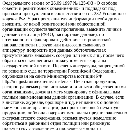
Федерального закона от 26.09.1997 № 125-ФЗ «О свободе
совести и религиозных объединениях» и подпадают под
признаки преступления в соответствии со ст. 282 Уголовного
кодекса РФ. У распространителя информации необходимо
выяснить, от какой религиозной или общественной
организации осуществляется пропаганда, выяснить личные
данные этого лица (ФИО, паспортные данные), по
возможности зафиксировать действия экстремистской
направленности на звуко или видеозаписывающую
аппаратуру, попросить при данных обстоятельствах
присутствовать знакомых, соседей или иных лиц, после чего
обратиться с заявлением в нижеупомянутые органы
государственной власти. Перечень литературы, запрещенной
по решению суда на территории Российской Федерации,
опубликован на сайте Министерства юстиции РФ
http://minjust.ru/ru/extremist-materials. Печатная продукция,
распространяемая религиозными или иными общественными
организациями, должна иметь маркировку с официальным
полным наименованием данной организации. В случае, если
в листовке, журнале, брошюре и т.д. нет данных о полном
наименовании организации, распространяющей печатную
продукцию, либо она содержит материалы предположительно
экстремистского содержания, рекомендуется немедленно
обратиться в районный отдел полиции или районную
прокуратуру с заявлением о проверке законности