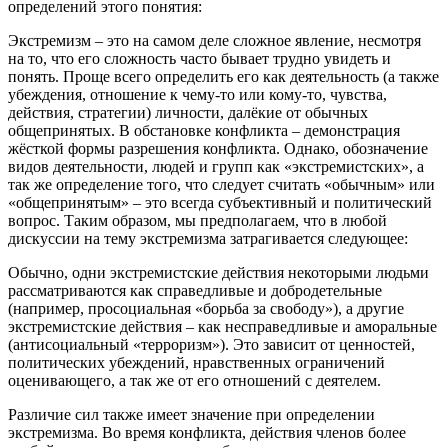
определений этого понятия:
Экстремизм – это на самом деле сложное явление, несмотря
на то, что его сложность часто бывает трудно увидеть и
понять. Проще всего определить его как деятельность (а также
убеждения, отношение к чему-то или кому-то, чувства,
действия, стратегии) личности, далёкие от обычных
общепринятых. В обстановке конфликта – демонстрация
жёсткой формы разрешения конфликта. Однако, обозначение
видов деятельности, людей и групп как «экстремистских», а
так же определение того, что следует считать «обычным» или
«общепринятым» – это всегда субъективный и политический
вопрос. Таким образом, мы предполагаем, что в любой
дискуссии на тему экстремизма затрагивается следующее:
Обычно, одни экстремистские действия некоторыми людьми
рассматриваются как справедливые и добродетельные
(например, просоциальная «борьба за свободу»), а другие
экстремистские действия – как несправедливые и аморальные
(антисоциальный «терроризм»). Это зависит от ценностей,
политических убеждений, нравственных ограничений
оценивающего, а так же от его отношений с деятелем.
Различие сил также имеет значение при определении
экстремизма. Во время конфликта, действия членов более