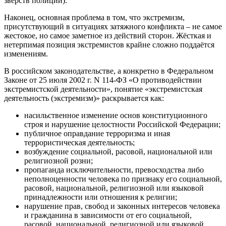
зверств полиции).
Наконец, основная проблема в том, что экстремизм,
присутствующий в ситуациях затяжного конфликта – не самое
жестокое, но самое заметное из действий сторон. Жёсткая и
нетерпимая позиция экстремистов крайне сложно поддаётся
изменениям.
В российском законодательстве, а конкретно в Федеральном
Законе от 25 июля 2002 г. N 114-ФЗ «О противодействии
экстремистской деятельности», понятие «экстремистская
деятельность (экстремизм)» раскрывается как:
насильственное изменение основ конституционного
строя и нарушение целостности Российской Федерации;
публичное оправдание терроризма и иная
террористическая деятельность;
возбуждение социальной, расовой, национальной или
религиозной розни;
пропаганда исключительности, превосходства либо
неполноценности человека по признаку его социальной,
расовой, национальной, религиозной или языковой
принадлежности или отношения к религии;
нарушение прав, свобод и законных интересов человека
и гражданина в зависимости от его социальной,
расовой, национальной, религиозной или языковой