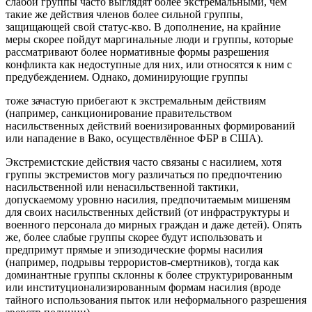
слабой группы часто выглядят более экстремальными, чем
такие же действия членов более сильной группы,
защищающей свой статус-кво. В дополнение, на крайние
меры скорее пойдут маргинальные люди и группы, которые
рассматривают более нормативные формы разрешения
конфликта как недоступные для них, или относятся к ним с
предубеждением. Однако, доминирующие группы
тоже зачастую прибегают к экстремальным действиям
(например, санкционирование правительством
насильственных действий военизированных формирований
или нападение в Вако, осуществлённое ФБР в США).
Экстремистские действия часто связаны с насилием, хотя
группы экстремистов могу различаться по предпочтению
насильственной или ненасильственной тактики,
допускаемому уровню насилия, предпочитаемым мишеням
для своих насильственных действий (от инфраструктуры и
военного персонала до мирных граждан и даже детей). Опять
же, более слабые группы скорее будут использовать и
предпримут прямые и эпизодические формы насилия
(например, подрывы террористов-смертников), тогда как
доминантные группы склонны к более структурированным
или институционализированным формам насилия (вроде
тайного использования пыток или неформального разрешения