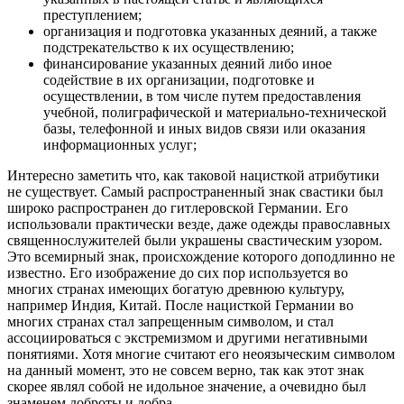
преступлением;
организация и подготовка указанных деяний, а также
подстрекательство к их осуществлению;
финансирование указанных деяний либо иное
содействие в их организации, подготовке и
осуществлении, в том числе путем предоставления
учебной, полиграфической и материально-технической
базы, телефонной и иных видов связи или оказания
информационных услуг;
Интересно заметить что, как таковой нацисткой атрибутики
не существует. Самый распространенный знак свастики был
широко распространен до гитлеровской Германии. Его
использовали практически везде, даже одежды православных
священнослужителей были украшены свастическим узором.
Это всемирный знак, происхождение которого доподлинно не
известно. Его изображение до сих пор используется во
многих странах имеющих богатую древнюю культуру,
например Индия, Китай. После нацисткой Германии во
многих странах стал запрещенным символом, и стал
ассоциироваться с экстремизмом и другими негативными
понятиями. Хотя многие считают его неоязыческим символом
на данный момент, это не совсем верно, так как этот знак
скорее являл собой не идольное значение, а очевидно был
знаменем доброты и добра.