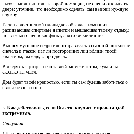
вызова милиции или «скорой помощи», не спеши открывать
дверь; уточнив, что необходимо сделать, сам вызови нужную
службу.
Если на лестничной площадке собралась компания,
распивающая спиртные напитки и мешающая твоему отдыху,
не вступай с ней в конфликт, а вызови милицию.
Вынося мусорное ведро или отправляясь за газетой, посмотри
сначала в глазок, нет ли посторонних лиц вблизи твоей
квартиры; выходя, запри дверь.
В дверях квартиры не оставляй записки о том, куда и на
сколько ты ушел.
Дом будет твоей крепостью, если ты сам будешь заботиться о
своей безопасности.
3.
Как действовать, если Вы столкнулись с пропагандой
экстремизма
.
Ситуации:
1.Распространяемая неизвестными лицами печатная