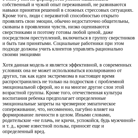
собственный и чужой опыт переживаний, не развиваются
навыки принятия решений в сложных стрессовых ситуациях.
Кроме того, люди с неразвитой способностью открыто
проявлять свои эмоции, обычно недостаточно общительны,
скованы в проявлении чувств, низко оцениваются
сверстниками и поэтому готовы любой ценой, даже
посредством преступлений, включиться в группу сверстников
и быть там принятыми. Социальные работники при этом
подходе должны учить клиентов управлять рационально
своими эмоциями
Хотя данная модель и является эффективной, в современных
условиях она не может использоваться изолированно от
других, так как идеи экстремизма в настоящее время
распространились не только на подростков с проблемной
эмоциональной сферой, но и на многие другие слои этой
возрастной группы. Кроме того, отечественная культура
воспитания ребенка предполагает определенные
эмоциональные запреты на чрезмерное эмпатическое
сопереживание, что, несомненно, пагубно влияет на
формирование личности в целом. Иными словами,
родительские «не плачь, не кричи, успокойся, будь мужчиной»
и т. д., кроме известной пользы, приносят еще и
определенный вред.