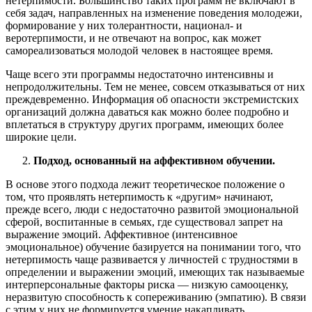
нетерпимости. Большинство таких программ не включают в
себя задач, направленных на изменение поведения молодежи,
формирование у них толерантности, национал- и
веротерпимости, и не отвечают на вопрос, как может
самореализоваться молодой человек в настоящее время.
Чаще всего эти программы недостаточно интенсивны и
непродолжительны. Тем не менее, совсем отказываться от них
преждевременно. Информация об опасности экстремистских
организаций должна даваться как можно более подробно и
вплетаться в структуру других программ, имеющих более
широкие цели.
Подход, основанный на аффективном обучении.
В основе этого подхода лежит теоретическое положение о
том, что проявлять нетерпимость к «другим» начинают,
прежде всего, люди с недостаточно развитой эмоциональной
сферой, воспитанные в семьях, где существовал запрет на
выражение эмоций. Аффективное (интенсивное
эмоциональное) обучение базируется на понимании того, что
нетерпимость чаще развивается у личностей с трудностями в
определении и выражении эмоций, имеющих так называемые
интерперсональные факторы риска — низкую самооценку,
неразвитую способность к сопереживанию (эмпатию). В связи
с этим у них не формируется умение накапливать