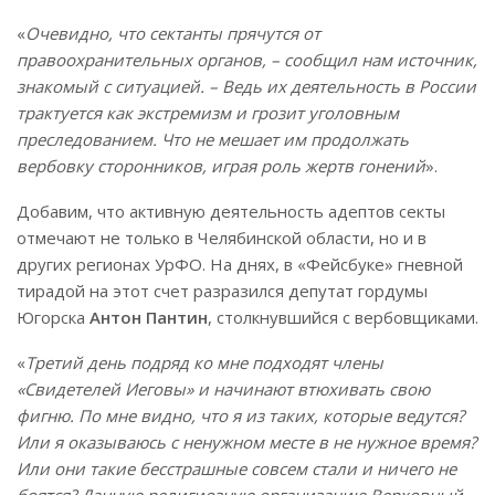
«
Очевидно, что сектанты прячутся от
правоохранительных органов, – сообщил нам источник,
знакомый с ситуацией. – Ведь их деятельность в России
трактуется как экстремизм и грозит уголовным
преследованием. Что не мешает им продолжать
вербовку сторонников, играя роль жертв гонений
».
Добавим, что активную деятельность адептов секты
отмечают не только в Челябинской области, но и в
других регионах УрФО. На днях, в «Фейсбуке» гневной
тирадой на этот счет разразился депутат гордумы
Югорска
Антон Пантин
, столкнувшийся с вербовщиками.
«
Третий день подряд ко мне подходят члены
«Свидетелей Иеговы» и начинают втюхивать свою
фигню. По мне видно, что я из таких, которые ведутся?
Или я оказываюсь с ненужном месте в не нужное время?
Или они такие бесстрашные совсем стали и ничего не
боятся? Данную религиозную организацию Верховный