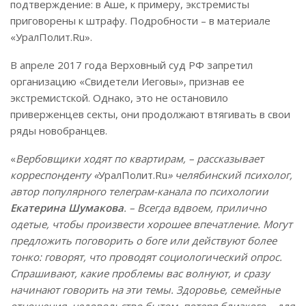
подтверждение: в Аше, к примеру, экстремисты
приговорены к штрафу. Подробности – в материале
«УралПолит.Ru».
В апреле 2017 года Верховный суд РФ запретил
организацию «Свидетели Иеговы», признав ее
экстремистской. Однако, это не остановило
приверженцев секты, они продолжают втягивать в свои
ряды новобранцев.
«
Вербовщики ходят по квартирам, – рассказывает
корреспонденту «
УралПолит.Ru
» челябинский психолог,
автор популярного телеграм-канала по психологии
Екатерина Шумакова
. – Всегда вдвоем, прилично
одетые, чтобы произвести хорошее впечатление. Могут
предложить поговорить о боге или действуют более
тонко: говорят, что проводят социологический опрос.
Спрашивают, какие проблемы вас волнуют, и сразу
начинают говорить на эти темы. Здоровье, семейные
отношения, недовольство бытом, потеря близкого – для