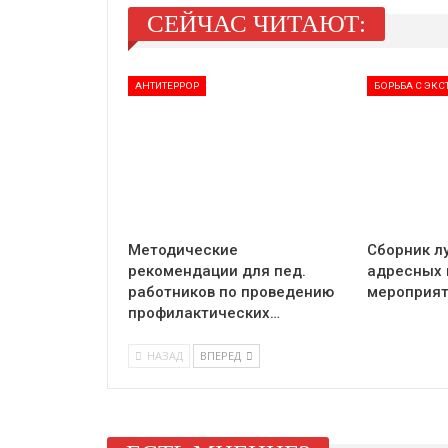
СЕЙЧАС ЧИТАЮТ:
АНТИТЕРРОР
БОРЬБА С ЭК
Методические
Сборник л
рекомендации для пед.
адресных 
работников по проведению
мероприя
профилактических…
НАЗАД
ВПЕРЕД