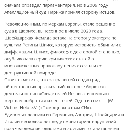
сначала оправдал парламентария, но в 2009 году
Апелляционный суд Парижа принял сторону истцов.
Революционным, по меркам Европы, стало решение
суда в Цюрихе, вынесенное в июле 2020 года.
Швейцарская Фемида встала на сторону эксперта по
культам Регины Шписс, которую иеговисты обвинили в
диффамации. Шписс, философ с докторской степенью,
опубликовала серию критических статей о
многочисленных правонарушениях секты и ее
деструктивной природе.
Стоит отметить, что за границей создан ряд
общественных организаций, которые борются с
деятельностью «Свидетелей Иеговы» и помогают
жертвам выбраться из ее теней. Одна из них — JW
Victims Help e.V. («Помощь жертвам СИ»).
Единомышленники из Германии, Австрии, Швейцарии и
Италии несколько лет ведут мониторинг нарушений
прав человека иеговистами и другими тоталитарными