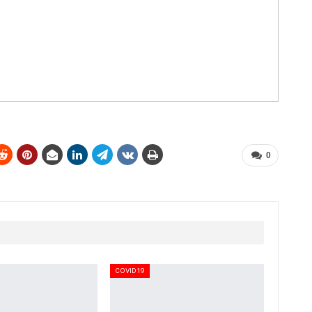
0
COVID19