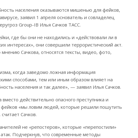
обность населения оказываются мишенью для фейков,
авирусе, заявил 1 апреля основатель и совладелец
ругроз Group-IB Илья Сачков ТАСС.
ейки, где бы они не находились и «действовали ли в
ских интересах», они совершили террористический акт.
мнению Сачкова, относятся тексты, видео, фото,
изма, когда заведомо ложная информация
скими способами, тем или иным образом влияет на
ность населения и так далее», — заявил Илья Сачков.
а вместо действительно опасного преступника и
 фейков «мы ловим людей, которые решили пошутить
 считает Сачков.
ранителей не «репостеров», которые «перепостили»
 атак. Подчеркнув, что современные методы