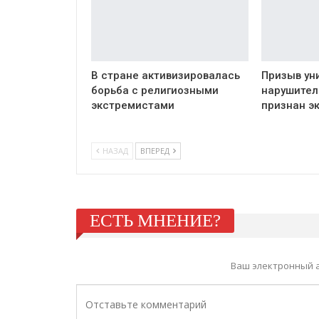
В стране активизировалась
Призыв ун
борьба с религиозными
нарушител
экстремистами
признан э
НАЗАД
ВПЕРЕД
ЕСТЬ МНЕНИЕ?
Ваш электронный а